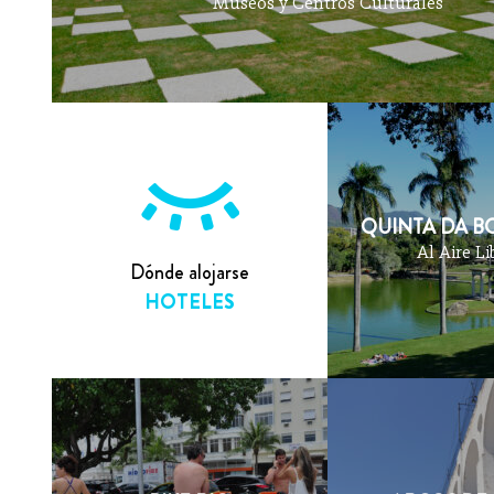
Museos y Centros Culturales
QUINTA DA BO
Al Aire Li
Dónde alojarse
HOTELES