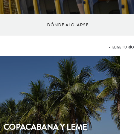
DÓNDE ALOJARSE
HOTELES
CAMA Y CAFÉ
POSADA
APART HOTEL
COPACABANA Y LEME
ALBERGUE