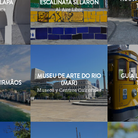
 LAPA
ESCALINATA SELARÓN
bre
Al Aire Libre
MUSEU DE ARTE DO RIO
GUÍA 
 IRMÃOS
(MAR)
Museos y Centros Culturales