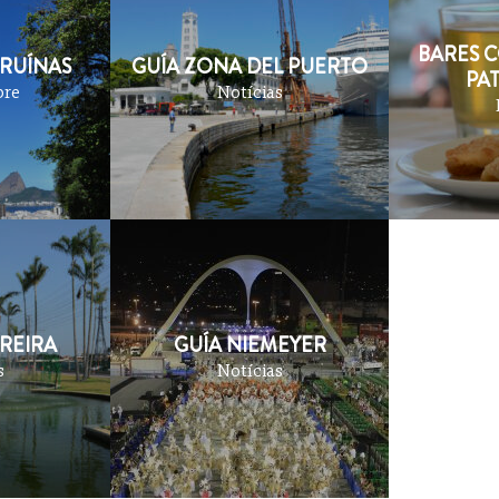
BARES 
 RUÍNAS
GUÍA ZONA DEL PUERTO
PA
bre
Notícias
REIRA
GUÍA NIEMEYER
s
Notícias