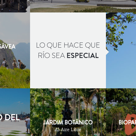
LO QUE HACE QUE
GÁVEA
RÍO SEA
ESPECIAL
 DEL
JARDIM BOTÂNICO
BIOPA
Al Aire Libre