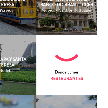
TERESA
BANCO DO BRASIL - CCBB
Passeos
Museos y Centros Culturales
LAPA Y SANTA
TERESA
Notícias
Dónde comer
RESTAURANTES