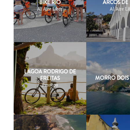
BIKE RIO
ARCOS DE
Al Aire Libre
Al Aire Li
LAGOA RODRIGO DE
MORRO DOIS
FREITAS
Passeos