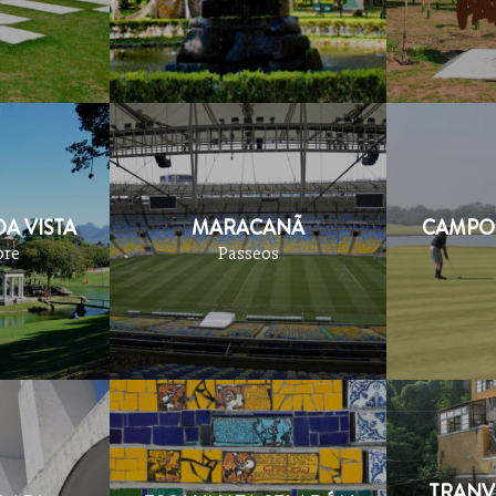
A VISTA
MARACANÃ
CAMPO 
bre
Passeos
TRANV