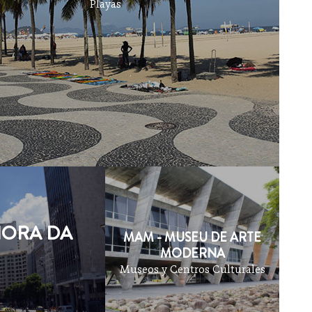
Playas
HORA DA
MAM - MUSEU DE ARTE
MODERNA
Museos y Centros Culturales