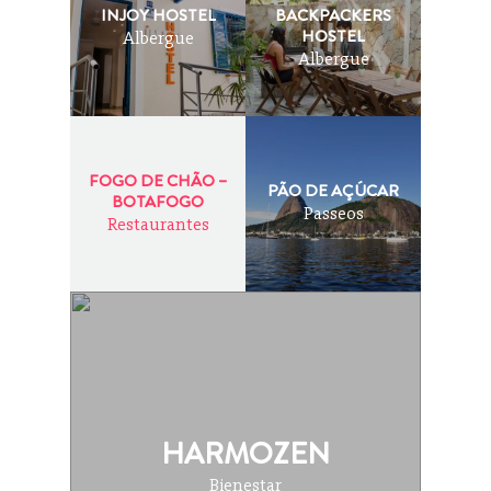
INJOY HOSTEL
BACKPACKERS
HOSTEL
Albergue
Albergue
FOGO DE CHÃO –
PÃO DE AÇÚCAR
BOTAFOGO
Passeos
Restaurantes
HARMOZEN
Bienestar