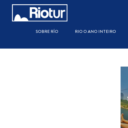
QUÉ HACER
DEPORTES
CULTURA Y ARTE
CO
SOBRE RÍO
RIO O ANO INTEIRO