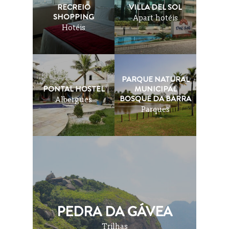
RECREIO
VILLA DEL SOL
SHOPPING
Apart hotéis
Hotéis
PARQUE NATURAL
PONTAL HOSTEL
MUNICIPAL
BOSQUE DA BARRA
Albergues
Parques
PEDRA DA GÁVEA
Trilhas