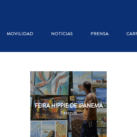
DÓNDE COMER
MOVILIDAD
NOTICIAS
PRENSA
CAR
HELANDERIA
RESTAURANTES
COMIDA RÁPIDA
FEIRA HIPPIE DE IPANEMA
Passeos
BARES