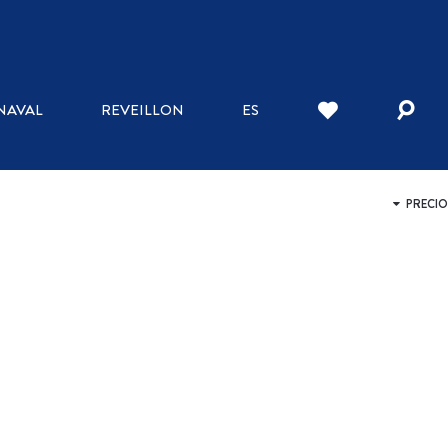
DÓNDE ALOJARSE
NAVAL
REVEILLON
ES
HOTELES
CAMA Y CAFÉ
POSADA
APART HOTEL