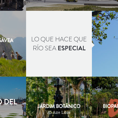
LO QUE HACE QUE
GÁVEA
RÍO SEA
ESPECIAL
 DEL
JARDIM BOTÂNICO
BIOPA
Al Aire Libre