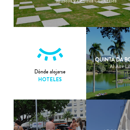
Museos y Centros Culturales
QUINTA DA BO
Al Aire Li
Dónde alojarse
HOTELES