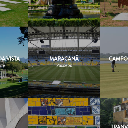
A VISTA
MARACANÃ
CAMPO 
bre
Passeos
TRANV