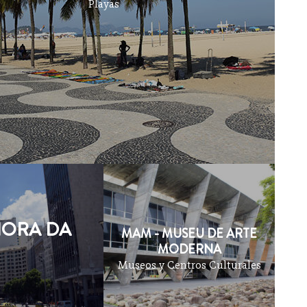
Playas
HORA DA
MAM - MUSEU DE ARTE
MODERNA
Museos y Centros Culturales