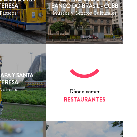
TERESA
BANCO DO BRASIL - CCBB
Passeos
Museos y Centros Culturales
LAPA Y SANTA
TERESA
Notícias
Dónde comer
RESTAURANTES