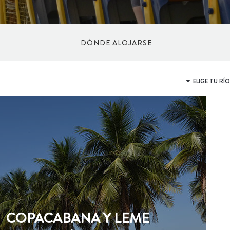
DÓNDE ALOJARSE
HOTELES
CAMA Y CAFÉ
POSADA
APART HOTEL
COPACABANA Y LEME
ALBERGUE