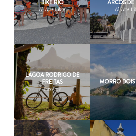
BIKE RIO
ARCOS DE
Al Aire Libre
Al Aire Li
LAGOA RODRIGO DE
MORRO DOIS
FREITAS
Passeos