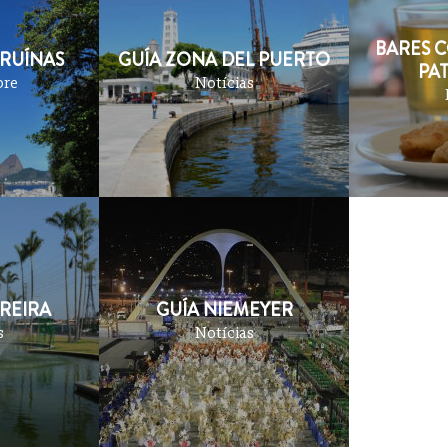
BARES 
 RUÍNAS
GUÍA ZONA DEL PUERTO
PA
bre
Notícias
REIRA
GUÍA NIEMEYER
s
Notícias