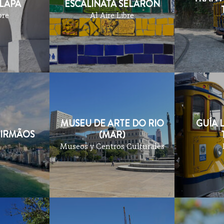
 LAPA
ESCALINATA SELARÓN
bre
Al Aire Libre
MUSEU DE ARTE DO RIO
GUÍA 
 IRMÃOS
(MAR)
Museos y Centros Culturales